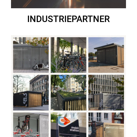
IN­DUS­TRIE­­­­PART­NER