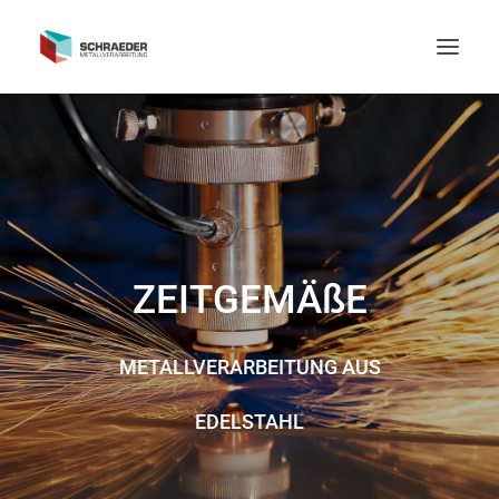
STARTSEITE
LEISTUNGSSPEKTRUM
PRODUKTE
UNTERNEHMEN
ZEITGEMÄßE
METALLVERARBEITUNG AUS
EDELSTAHL